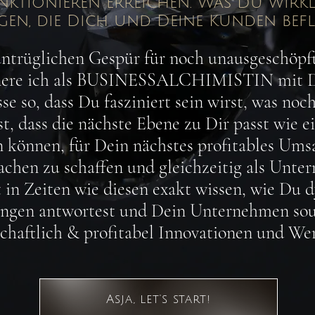
ktionieren e
rreichen. Was Du wirkli
en, die Dich und Deine Kunde
n bef
ntrüglichen Gespür für noch unausgeschöpft
inere ich als BUSINESSALCHIMISTIN mit D
e so, dass Du fasziniert sein wirst, was noch
t, dass die nächste Ebene zu Dir passt wie 
 können, für Dein nächstes profitables Umsa
chen zu schaffen und gleichzeitig als Unte
t in
Zeiten wie diesen exakt wissen, wie Du 
ungen antwortest und Dein Unternehmen sou
chaftlich & profitabel Innovationen und Wer
Asja, let's start!