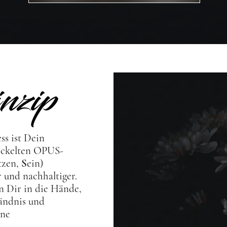
nzip
ss ist Dein
ickelten OPUS-
tzen,
S
ein)
 und nachhaltiger.
n Dir in die Hände,
tändnis und
ine