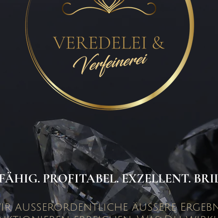
ÄHIG. PROFITABEL. EXZELLENT. BRI
wir außerordentliche äußere Ergebn