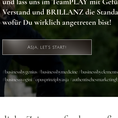
und lass uns im TeamPLAY
mit Gefü
Verstand und BRILLANZ die Standar
wofür Du wirklich angetreten bist!
Asja, let's start!
#businessbygenius #businessbymedicine #businessbyelements
#businessyogini #opusprinzipbyasja #authentischesmarketingb