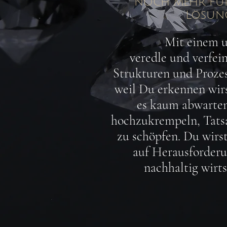
noch mehr fun
Lösung
Mit einem u
veredle und verfe
Strukturen und Prozess
weil Du erkennen wirs
es kaum abwarten
hochzukrempeln, Tatsa
zu schöpfen. Du wirs
auf Herausforder
nachhaltig wirts