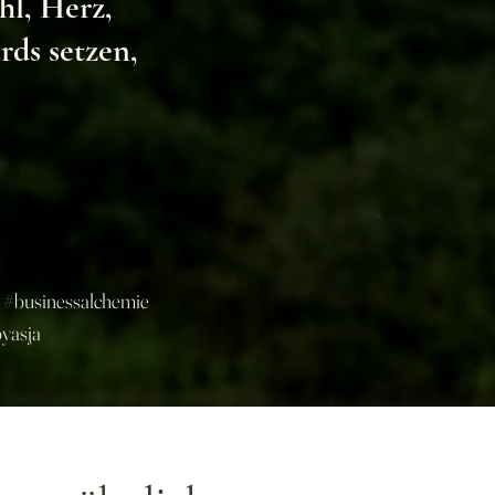
hl, Herz,
ds setzen,
 #businessalchemie
yasja