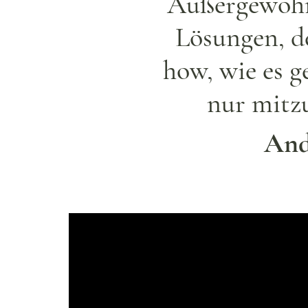
Außergewöhn
Lösungen, d
how, wie es ge
nur mitz
And