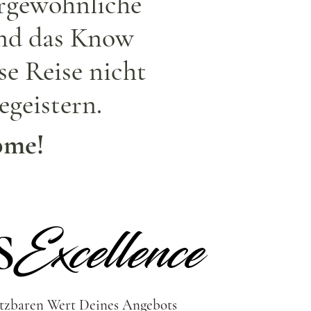
rgewöhnliche
und das Know
ese Reise nicht
geistern.
ome!
Excellence
S
tzbaren Wert Deines Angebots