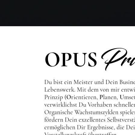
Pri
OPUS
Du bist ein Meister und Dein Busine
Lebenswerk. Mit dem von mir entw
Prinzip (
O
rientieren,
P
lanen,
U
mse
verwirklichst Du Vorhaben schneller
Organische Wachstumszyklen spiele
fördern Dein exzellentes Selbstvers
ermöglichen Dir Ergebnisse, die De
Vorstellungskraft übertreffen.