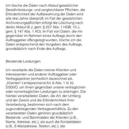
Ich lösche die Daten nach Ablauf gesetzlicher
Gewährleistungs- und vergleichbarer Pflichten. die
Erforderlichkeit der Aufbewahrung der Daten wird
alle drei Jahre überprüft; im Fall der gesetzlichen
Archivierungspflichten erfolgt die Löschung nach
deren Ablauf (6 J, gem. § 257 Abs. 1 HGB, 10 J,
gem. § 147 Abs. 1 AO). Im Fall von Daten, die mir
gegenüber im Rahmen eines Auftrags durch den
Auftraggeber offengelegt wurden, lösche ich die
Daten entsprechend den Vorgaben des Auftrags,
grundsätzlich nach Ende des Auftrags.
Beratende Leistungen
Ich verarbeite die Daten meiner Klienten und
Interessenten und anderer Auftraggeber oder
Vertragspartner (einheitlich bezeichnet als
„Klienten“) entsprechend Art. 6 Abs. 1 lit. b)
DSGVO, um ihnen gegenüber unsere vertraglichen
oder vorvertraglichen Leistungen zu erbringen. Die
hierbei verarbeiteten Daten, die Art, der Umfang
und der Zweck und die Erforderlichkeit ihrer
Verarbeitung, bestimmen sich nach dem
zugrundeliegenden Vertragsverhältnis. Zu den
verarbeiteten Daten gehören grundsätzlich
Bestands- und Stammdaten der Klienten (z.B.,
Name, Adresse, etc.), als auch die Kontaktdaten
(z.B., E-Mailadresse, Telefon, etc.), die