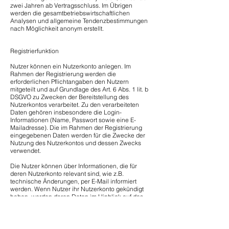
zwei Jahren ab Vertragsschluss. Im Übrigen
werden die gesamtbetriebswirtschaftlichen
Analysen und allgemeine Tendenzbestimmungen
nach Möglichkeit anonym erstellt.
Registrierfunktion
Nutzer können ein Nutzerkonto anlegen. Im
Rahmen der Registrierung werden die
erforderlichen Pflichtangaben den Nutzern
mitgeteilt und auf Grundlage des Art. 6 Abs. 1 lit. b
DSGVO zu Zwecken der Bereitstellung des
Nutzerkontos verarbeitet. Zu den verarbeiteten
Daten gehören insbesondere die Login-
Informationen (Name, Passwort sowie eine E-
Mailadresse). Die im Rahmen der Registrierung
eingegebenen Daten werden für die Zwecke der
Nutzung des Nutzerkontos und dessen Zwecks
verwendet.
Die Nutzer können über Informationen, die für
deren Nutzerkonto relevant sind, wie z.B.
technische Änderungen, per E-Mail informiert
werden. Wenn Nutzer ihr Nutzerkonto gekündigt
haben, werden deren Daten im Hinblick auf das
Nutzerkonto, vorbehaltlich einer gesetzlichen
Aufbewahrungspflicht, gelöscht. Es obliegt den
Nutzern, ihre Daten bei erfolgter Kündigung vor
dem Vertragsende zu sichern. Wir sind berechtigt,