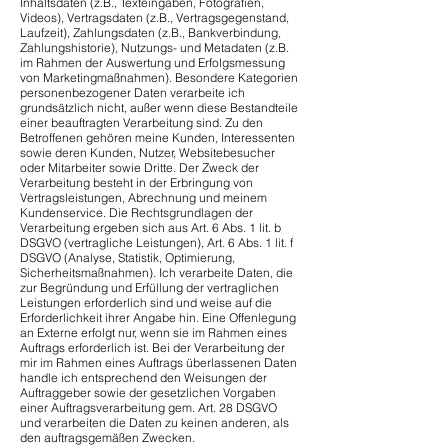
Inhaltsdaten (z.B., Texteingaben, Fotografien,
Videos), Vertragsdaten (z.B., Vertragsgegenstand,
Laufzeit), Zahlungsdaten (z.B., Bankverbindung,
Zahlungshistorie), Nutzungs- und Metadaten (z.B.
im Rahmen der Auswertung und Erfolgsmessung
von Marketingmaßnahmen). Besondere Kategorien
personenbezogener Daten verarbeite ich
grundsätzlich nicht, außer wenn diese Bestandteile
einer beauftragten Verarbeitung sind. Zu den
Betroffenen gehören meine Kunden, Interessenten
sowie deren Kunden, Nutzer, Websitebesucher
oder Mitarbeiter sowie Dritte. Der Zweck der
Verarbeitung besteht in der Erbringung von
Vertragsleistungen, Abrechnung und meinem
Kundenservice. Die Rechtsgrundlagen der
Verarbeitung ergeben sich aus Art. 6 Abs. 1 lit. b
DSGVO (vertragliche Leistungen), Art. 6 Abs. 1 lit. f
DSGVO (Analyse, Statistik, Optimierung,
Sicherheitsmaßnahmen). Ich verarbeite Daten, die
zur Begründung und Erfüllung der vertraglichen
Leistungen erforderlich sind und weise auf die
Erforderlichkeit ihrer Angabe hin. Eine Offenlegung
an Externe erfolgt nur, wenn sie im Rahmen eines
Auftrags erforderlich ist. Bei der Verarbeitung der
mir im Rahmen eines Auftrags überlassenen Daten
handle ich entsprechend den Weisungen der
Auftraggeber sowie der gesetzlichen Vorgaben
einer Auftragsverarbeitung gem. Art. 28 DSGVO
und verarbeiten die Daten zu keinen anderen, als
den auftragsgemäßen Zwecken.