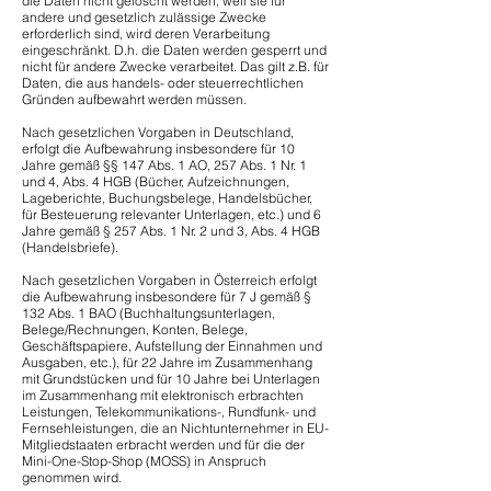
die Daten nicht gelöscht werden, weil sie für
andere und gesetzlich zulässige Zwecke
erforderlich sind, wird deren Verarbeitung
eingeschränkt. D.h. die Daten werden gesperrt und
nicht für andere Zwecke verarbeitet. Das gilt z.B. für
Daten, die aus handels- oder steuerrechtlichen
Gründen aufbewahrt werden müssen.
Nach gesetzlichen Vorgaben in Deutschland,
erfolgt die Aufbewahrung insbesondere für 10
Jahre gemäß §§ 147 Abs. 1 AO, 257 Abs. 1 Nr. 1
und 4, Abs. 4 HGB (Bücher, Aufzeichnungen,
Lageberichte, Buchungsbelege, Handelsbücher,
für Besteuerung relevanter Unterlagen, etc.) und 6
Jahre gemäß § 257 Abs. 1 Nr. 2 und 3, Abs. 4 HGB
(Handelsbriefe).
Nach gesetzlichen Vorgaben in Österreich erfolgt
die Aufbewahrung insbesondere für 7 J gemäß §
132 Abs. 1 BAO (Buchhaltungsunterlagen,
Belege/Rechnungen, Konten, Belege,
Geschäftspapiere, Aufstellung der Einnahmen und
Ausgaben, etc.), für 22 Jahre im Zusammenhang
mit Grundstücken und für 10 Jahre bei Unterlagen
im Zusammenhang mit elektronisch erbrachten
Leistungen, Telekommunikations-, Rundfunk- und
Fernsehleistungen, die an Nichtunternehmer in EU-
Mitgliedstaaten erbracht werden und für die der
Mini-One-Stop-Shop (MOSS) in Anspruch
genommen wird.