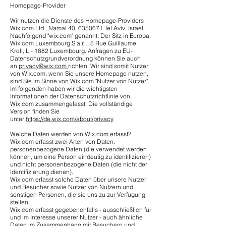
Homepage-Provider
Wir nutzen die Dienste des Homepage-Providers
Wix.com Ltd., Namal 40,
6350671
Tel Aviv, Israel.
Nachfolgend "wix.com" genannt. Der Sitz in Europa:
Wix.com Luxembourg S.a.r.l., 5 Rue Guillaume
Kroll, L - 1882 Luxembourg. Anfragen zu EU-
Datenschutzgrundverordnung können Sie auch
an
privacy@wix.com
richten. Wir sind somit Nutzer
von Wix.com, wenn Sie unsere Homepage nutzen,
sind Sie im Sinne von Wix.com "Nutzer von Nutzer".
Im folgenden haben wir die wichtigsten
Informationen der Datenschutzrichtlinie von
Wix.com zusammengefasst. Die vollständige
Version finden Sie
unter
https://de.wix.com/about/privacy
Welche Daten werden von Wix.com erfasst?
Wix.com erfasst zwei Arten von Daten:
personenbezogene Daten (die verwendet werden
können, um eine Person eindeutig zu identifizieren)
und nicht personenbezogene Daten (die nicht der
Identifizierung dienen).
Wix.com erfasst solche Daten über unsere Nutzer
und Besucher sowie Nutzer von Nutzern und
sonstigen Personen, die sie uns zu zur Verfügung
stellen.
Wix.com erfasst gegebenenfalls - ausschließlich für
und im Interesse unserer Nutzer - auch ähnliche
Daten im Zusammenhang mit Besuchern und