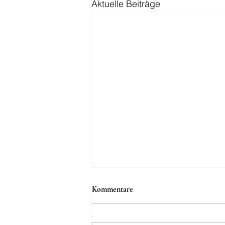
Aktuelle Beiträge
Goldener Käfig oder echte
Kommentare
Freiheit?
Manche verlassen den