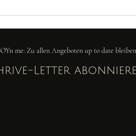
aufschreiben, Zielgruppen
benennen und dich perfekt auf
Social Media inszenieren. Wenn
das, was du anbietest, aber so
Es g
aufregend ist wie "ein 6-Monats-
errei
Programm", Beratung o.ä. 🙄
JOYn me: Zu allen Angeboten up to date bleiben
hrive-Letter
abonnier